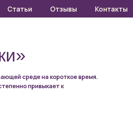
Отзывы
Контакты
и
ки»
вающей среде на короткое время.
остепенно привыкает к